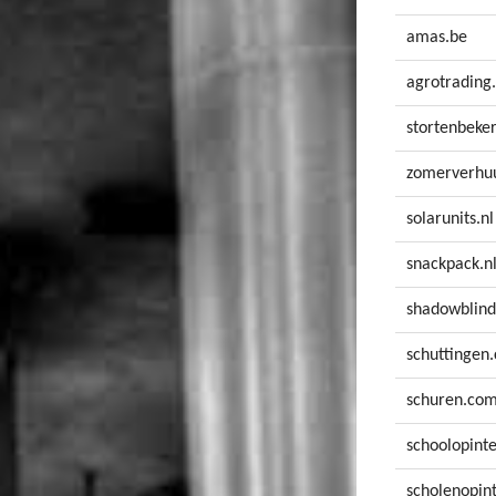
amas.be
agrotrading.
stortenbeke
zomerverhuu
solarunits.nl
snackpack.n
shadowblind
schuttingen
schuren.co
schoolopinte
scholenopint