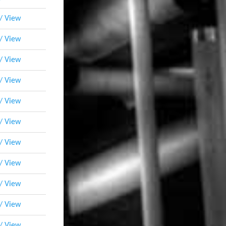
 / View
 / View
 / View
 / View
 / View
 / View
 / View
 / View
 / View
 / View
 / View