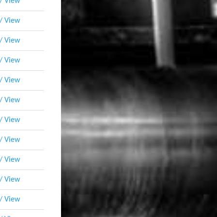
 / View
 / View
 / View
 / View
 / View
 / View
 / View
 / View
 / View
 / View
 / View