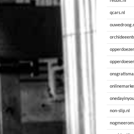
redbit.nl
qcars.nl
ouwedroog.
orchideeentu
opperdoezer
opperdoeser
onsgratisma
onlinemarke
onedayinyour
non-slip.nl
nogmeeromz