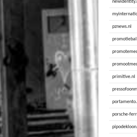
newidentity.
myinternatio
pznews.nl
promotiebal
promotemed
promootmed
primitive.nl
pressofoonm
portamento.
porsche-ferr
pipodekloon