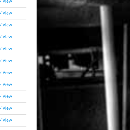
 / View
 / View
 / View
 / View
 / View
 / View
 / View
 / View
 / View
 / View
 / View