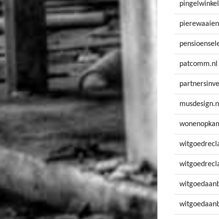
pingelwinkel
pierewaaien
pensioensele
patcomm.nl
partnersinve
musdesign.n
wonenopkam
witgoedrecl
witgoedrecl
witgoedaanb
witgoedaanb