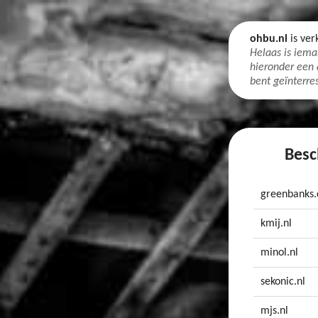
ohbu.nl
is ver
Helaas is iema
hieronder een
bent geïnterres
Besc
greenbanks
kmij.nl
minol.nl
sekonic.nl
mjs.nl