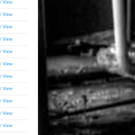
 / View
 / View
 / View
 / View
 / View
 / View
 / View
 / View
 / View
 / View
 / View