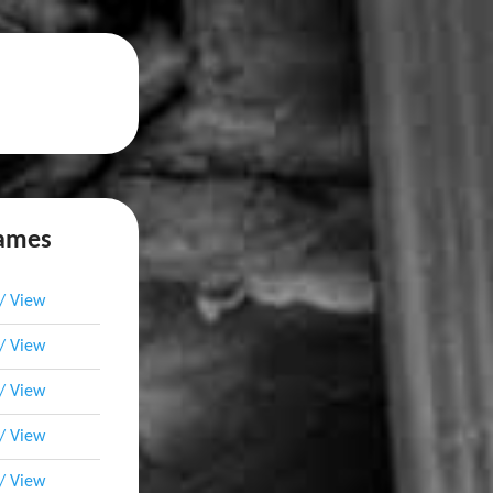
names
 / View
 / View
 / View
 / View
 / View