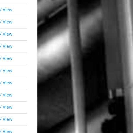
 / View
 / View
 / View
 / View
 / View
 / View
 / View
 / View
 / View
 / View
 / View