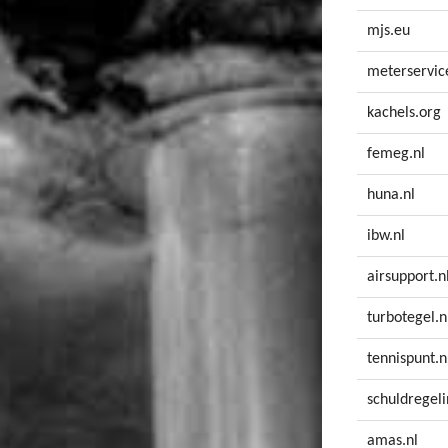
mjs.eu
meterservic
kachels.org
femeg.nl
huna.nl
ibw.nl
airsupport.n
turbotegel.n
tennispunt.n
schuldregeli
amas.nl