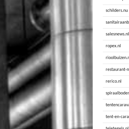
schilders.nu
sanitairaanb
salesnews.nl
ropex.nl
rioolbuizen.
restaurant-n
rerico.nl
spiraalbode
tentencarav
tent-en-cara
teletegels.nl