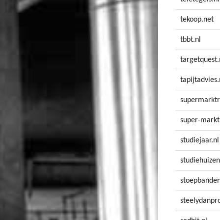
tekoop.net
tbbt.nl
targetquest.
tapijtadvies.
supermarktr
super-markt
studiejaar.nl
studiehuizen
stoepbanden
steelydanpro