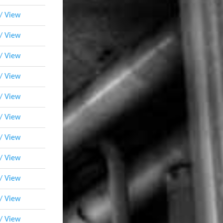
 / View
 / View
 / View
 / View
 / View
 / View
 / View
 / View
 / View
 / View
 / View